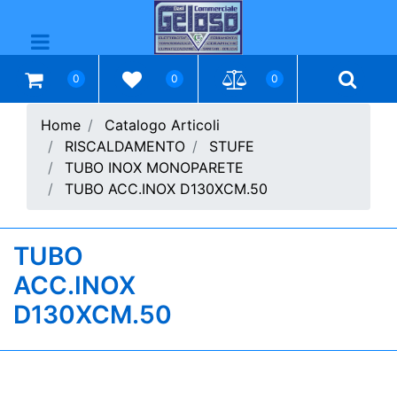
Open menu
0
0
0
Home
Catalogo Articoli
RISCALDAMENTO
STUFE
TUBO INOX MONOPARETE
TUBO ACC.INOX D130XCM.50
TUBO
ACC.INOX
D130XCM.50