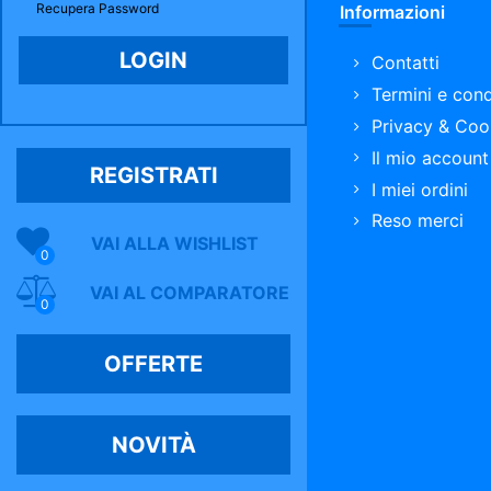
Recupera Password
Informazioni
Contatti
Termini e cond
Privacy & Coo
Il mio account
REGISTRATI
I miei ordini
Reso merci
VAI ALLA WISHLIST
0
VAI AL COMPARATORE
0
OFFERTE
NOVITÀ