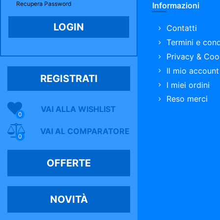
Recupera Password
Informazioni
Contatti
Termini e cond
Privacy & Coo
Il mio account
REGISTRATI
I miei ordini
Reso merci
VAI ALLA WISHLIST
0
VAI AL COMPARATORE
0
OFFERTE
NOVITÀ