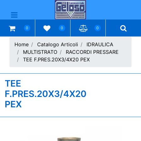
Open menu
0
0
0
Home
Catalogo Articoli
IDRAULICA
MULTISTRATO
RACCORDI PRESSARE
TEE F.PRES.20X3/4X20 PEX
TEE
F.PRES.20X3/4X20
PEX