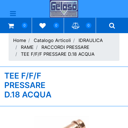
Open menu
0
0
0
Home
Catalogo Articoli
IDRAULICA
RAME
RACCORDI PRESSARE
TEE F/F/F PRESSARE D.18 ACQUA
TEE F/F/F
PRESSARE
D.18 ACQUA