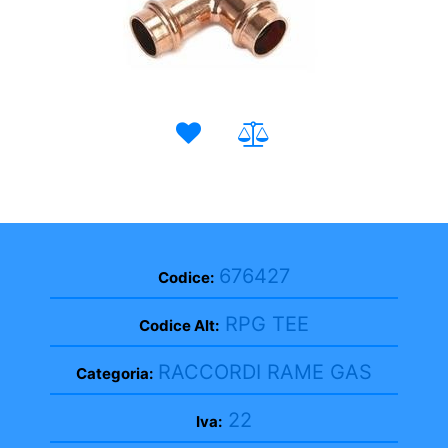
676427
Codice:
RPG TEE
Codice Alt:
RACCORDI RAME GAS
Categoria:
22
Iva: