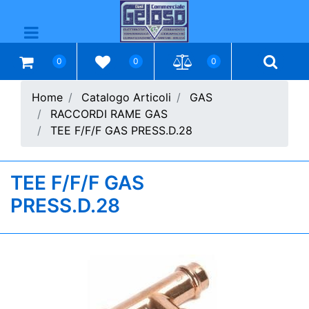
Open menu
0
0
0
Home
Catalogo Articoli
GAS
RACCORDI RAME GAS
TEE F/F/F GAS PRESS.D.28
TEE F/F/F GAS
PRESS.D.28