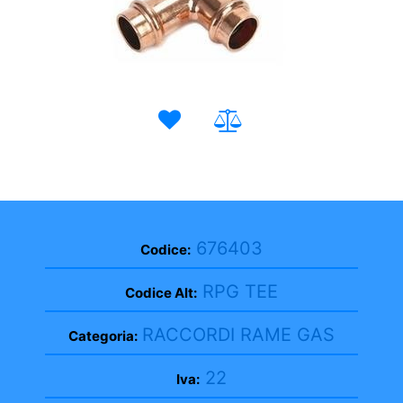
676403
Codice:
RPG TEE
Codice Alt:
RACCORDI RAME GAS
Categoria:
22
Iva: