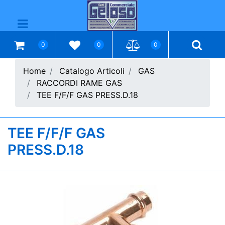
Open menu
0
0
0
Home
Catalogo Articoli
GAS
RACCORDI RAME GAS
TEE F/F/F GAS PRESS.D.18
TEE F/F/F GAS
PRESS.D.18