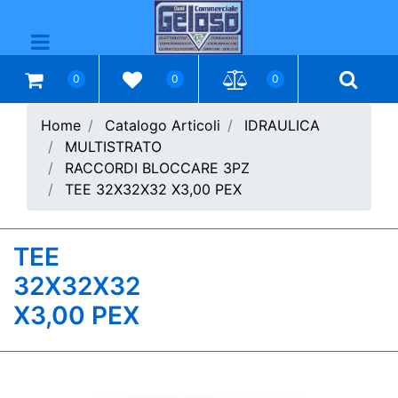
Open menu
0
0
0
Home
Catalogo Articoli
IDRAULICA
MULTISTRATO
RACCORDI BLOCCARE 3PZ
TEE 32X32X32 X3,00 PEX
TEE
32X32X32
X3,00 PEX