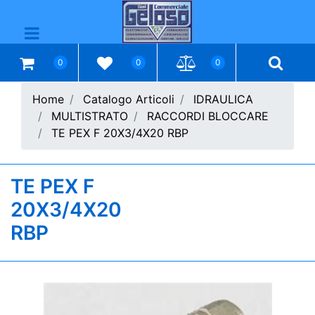
Open menu
0
0
0
Home
Catalogo Articoli
IDRAULICA
MULTISTRATO
RACCORDI BLOCCARE
TE PEX F 20X3/4X20 RBP
TE PEX F
20X3/4X20
RBP