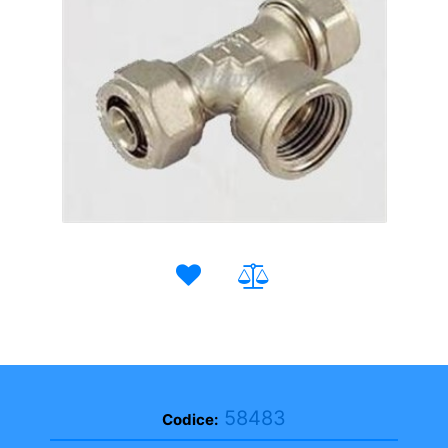
58483
Codice: