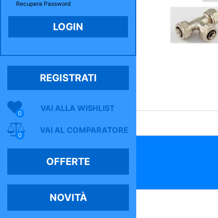
Recupera Password
REGISTRATI
VAI ALLA WISHLIST
0
VAI AL COMPARATORE
0
OFFERTE
NOVITÀ