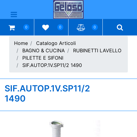
Open menu
0
0
0
Home
Catalogo Articoli
BAGNO & CUCINA
RUBINETTI LAVELLO
PILETTE E SIFONI
SIF.AUTOP.1V.SP11/2 1490
SIF.AUTOP.1V.SP11/2
1490