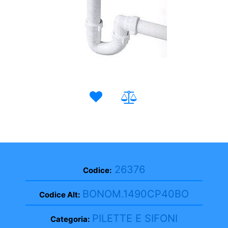
26376
Codice:
BONOM.1490CP40BO
Codice Alt:
PILETTE E SIFONI
Categoria: