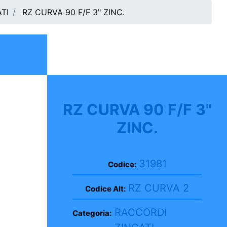
TI
RZ CURVA 90 F/F 3" ZINC.
RZ CURVA 90 F/F 3"
ZINC.
31981
Codice:
RZ CURVA 2
Codice Alt:
RACCORDI
Categoria: