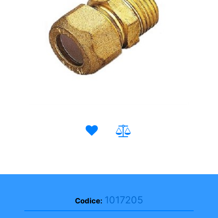
1017205
Codice: