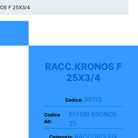
OS F 25X3/4
RACC.KRONOS F
25X3/4
30113
Codice:
EFFEBI KRONOS
Codice
Alt:
25
RACCORDI FIX
Categoria: