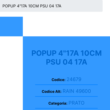
POPUP 4"17A 10CM PSU 04 17A
POPUP 4"17A 10CM
PSU 04 17A
24679
Codice:
RAIN 49600
Codice Alt:
PRATO
Categoria: