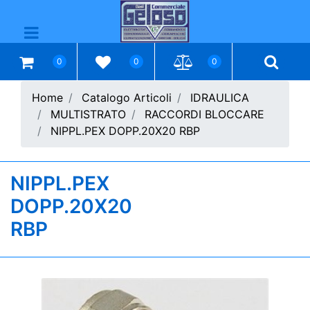
Open menu
0
0
0
Home
Catalogo Articoli
IDRAULICA
MULTISTRATO
RACCORDI BLOCCARE
NIPPL.PEX DOPP.20X20 RBP
NIPPL.PEX
DOPP.20X20
RBP