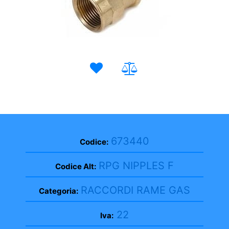
673440
Codice:
RPG NIPPLES F
Codice Alt:
RACCORDI RAME GAS
Categoria:
22
Iva: