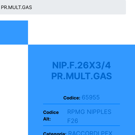
4 PR.MULT.GAS
NIP.F.26X3/4
PR.MULT.GAS
65955
Codice:
RPMG NIPPLES
Codice
Alt:
F26
RACCORDI PEX
Categoria: