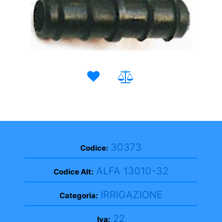
30373
Codice:
ALFA 13010-32
Codice Alt:
IRRIGAZIONE
Categoria:
22
Iva: