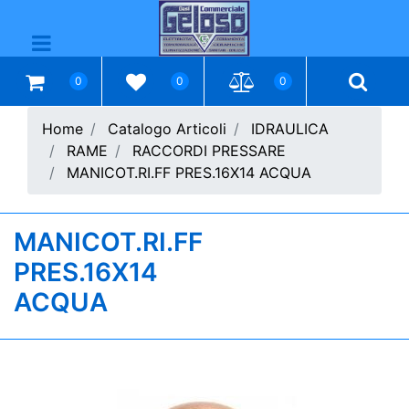
Open menu
0
0
0
Home
Catalogo Articoli
IDRAULICA
RAME
RACCORDI PRESSARE
MANICOT.RI.FF PRES.16X14 ACQUA
MANICOT.RI.FF
PRES.16X14
ACQUA