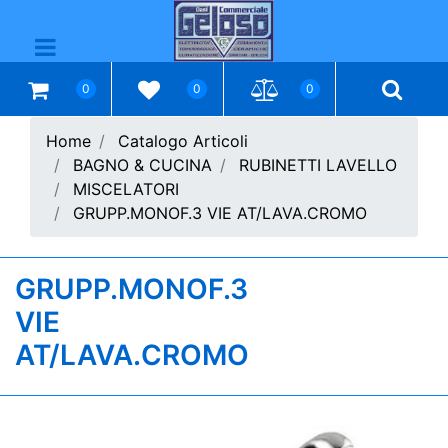
Open menu
0
0
0
Home
Catalogo Articoli
BAGNO & CUCINA
RUBINETTI LAVELLO
MISCELATORI
GRUPP.MONOF.3 VIE AT/LAVA.CROMO
GRUPP.MONOF.3
VIE
AT/LAVA.CROMO