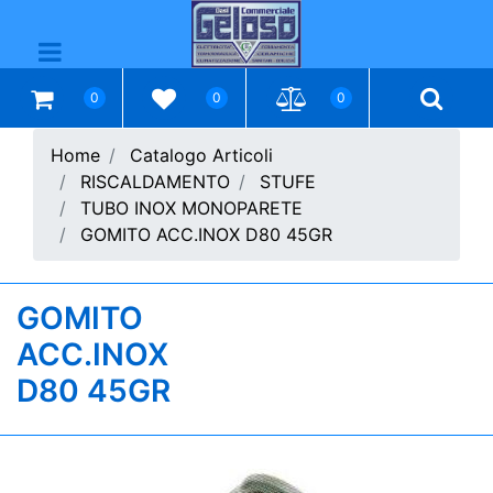
Open menu
0
0
0
Home
Catalogo Articoli
RISCALDAMENTO
STUFE
TUBO INOX MONOPARETE
GOMITO ACC.INOX D80 45GR
GOMITO
ACC.INOX
D80 45GR