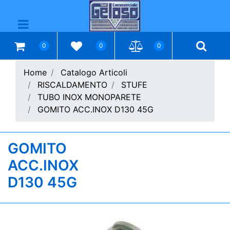
Open menu
0
0
0
Home
Catalogo Articoli
RISCALDAMENTO
STUFE
TUBO INOX MONOPARETE
GOMITO ACC.INOX D130 45G
GOMITO
ACC.INOX
D130 45G