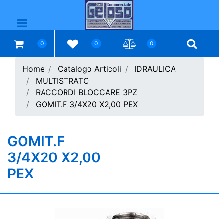
Open menu
0
0
0
Home
Catalogo Articoli
IDRAULICA
MULTISTRATO
RACCORDI BLOCCARE 3PZ
GOMIT.F 3/4X20 X2,00 PEX
GOMIT.F
3/4X20 X2,00
PEX