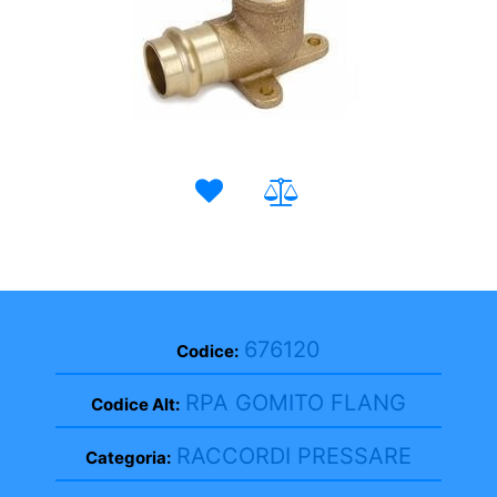
676120
Codice:
RPA GOMITO FLANG
Codice Alt:
RACCORDI PRESSARE
Categoria: