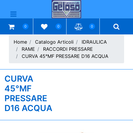
Open menu
0
0
0
Home
Catalogo Articoli
IDRAULICA
RAME
RACCORDI PRESSARE
CURVA 45°MF PRESSARE D16 ACQUA
CURVA
45°MF
PRESSARE
D16 ACQUA