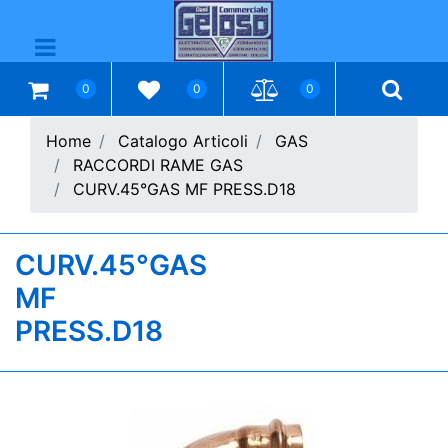
Open menu
0
0
0
Home
Catalogo Articoli
GAS
RACCORDI RAME GAS
CURV.45°GAS MF PRESS.D18
CURV.45°GAS
MF
PRESS.D18