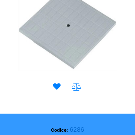
6286
Codice: