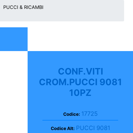
PUCCI & RICAMBI
CONF.VITI
CROM.PUCCI 9081
10PZ
17725
Codice:
PUCCI 9081
Codice Alt: