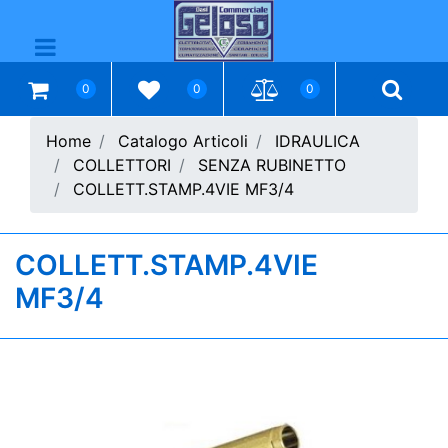
Open menu
0
0
0
Home
Catalogo Articoli
IDRAULICA
COLLETTORI
SENZA RUBINETTO
COLLETT.STAMP.4VIE MF3/4
COLLETT.STAMP.4VIE
MF3/4