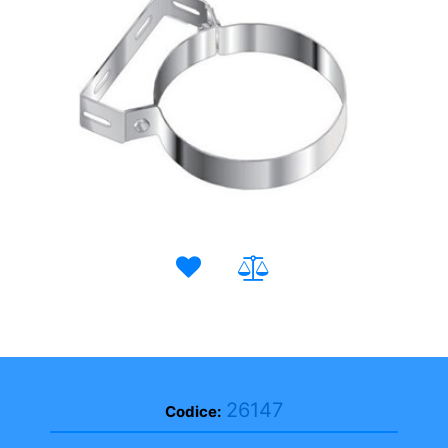
26147
Codice: