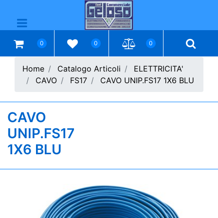
Open menu
0
0
0
Home
Catalogo Articoli
ELETTRICITA'
CAVO
FS17
CAVO UNIP.FS17 1X6 BLU
CAVO
UNIP.FS17
1X6 BLU