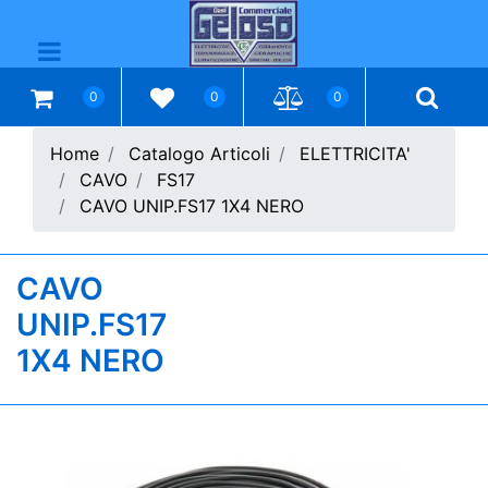
Open menu
0
0
0
Home
Catalogo Articoli
ELETTRICITA'
CAVO
FS17
CAVO UNIP.FS17 1X4 NERO
CAVO
UNIP.FS17
1X4 NERO