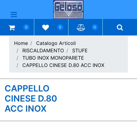
Open menu
0
0
0
Home
Catalogo Articoli
RISCALDAMENTO
STUFE
TUBO INOX MONOPARETE
CAPPELLO CINESE D.80 ACC INOX
CAPPELLO
CINESE D.80
ACC INOX