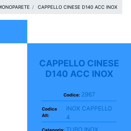
 MONOPARETE
CAPPELLO CINESE D140 ACC INOX
CAPPELLO CINESE
D140 ACC INOX
2967
Codice:
INOX CAPPELLO
Codice
Alt:
4
TUBO INOX
Categoria: