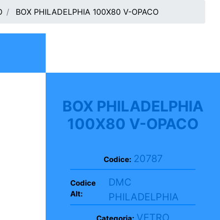
O
BOX PHILADELPHIA 100X80 V-OPACO
BOX PHILADELPHIA
100X80 V-OPACO
20787
Codice:
DMC
Codice
Alt:
PHILADELPHIA
VETRO
Categoria: