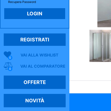
Recupera Password
REGISTRATI
VAI ALLA WISHLIST
0
VAI AL COMPARATORE
0
OFFERTE
NOVITÀ