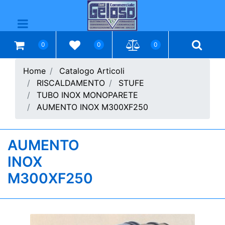
Open menu
0
0
0
Home
Catalogo Articoli
RISCALDAMENTO
STUFE
TUBO INOX MONOPARETE
AUMENTO INOX M300XF250
AUMENTO
INOX
M300XF250