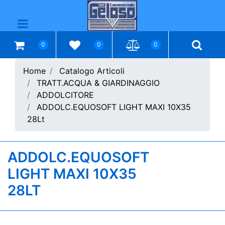
Open menu
0
0
0
Home
Catalogo Articoli
TRATT.ACQUA & GIARDINAGGIO
ADDOLCITORE
ADDOLC.EQUOSOFT LIGHT MAXI 10X35
28Lt
ADDOLC.EQUOSOFT
LIGHT MAXI 10X35
28LT